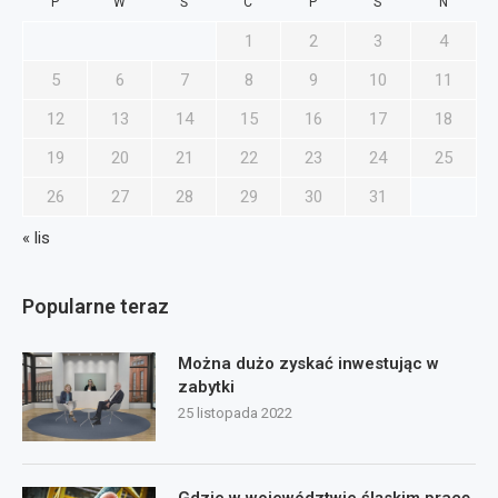
P
W
Ś
C
P
S
N
1
2
3
4
5
6
7
8
9
10
11
12
13
14
15
16
17
18
19
20
21
22
23
24
25
26
27
28
29
30
31
« lis
Popularne teraz
Można dużo zyskać inwestując w
zabytki
25 listopada 2022
Gdzie w województwie śląskim pracę