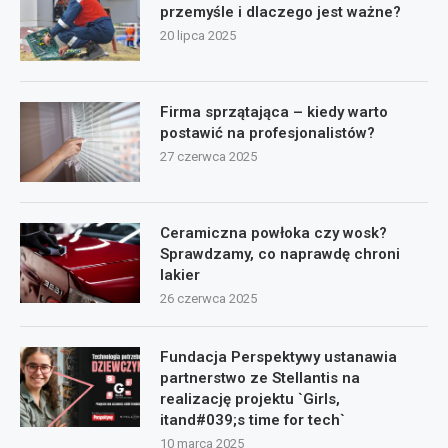
przemyśle i dlaczego jest ważne?
20 lipca 2025
Firma sprzątająca – kiedy warto
postawić na profesjonalistów?
27 czerwca 2025
Ceramiczna powłoka czy wosk?
Sprawdzamy, co naprawdę chroni
lakier
26 czerwca 2025
Fundacja Perspektywy ustanawia
partnerstwo ze Stellantis na
realizację projektu `Girls,
itand#039;s time for tech`
10 marca 2025