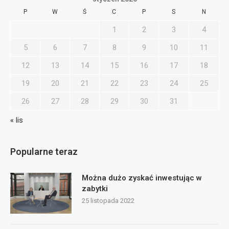
P
W
Ś
C
P
S
N
1
2
3
4
5
6
7
8
9
10
11
12
13
14
15
16
17
18
19
20
21
22
23
24
25
26
27
28
29
30
31
« lis
Popularne teraz
Można dużo zyskać inwestując w
zabytki
25 listopada 2022