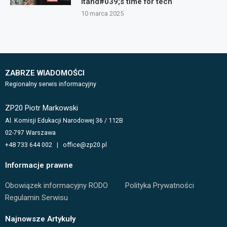
itand#039;s time for tech`
10 marca 2025
ZABRZE WIADOMOŚCI
Regionalny serwis informacyjny
ZP20 Piotr Markowski
Al. Komisji Edukacji Narodowej 36 / 112B
02-797 Warszawa
+48 733 644 002 | office@zp20.pl
Informacje prawne
Obowiązek informacyjny RODO
Polityka Prywatności
Regulamin Serwisu
Najnowsze Artykuły