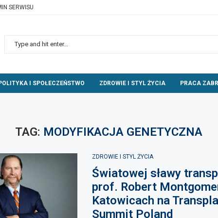
IN SERWISU
POLITYKA I SPOŁECZEŃSTWO
ZDROWIE I STYL ŻYCIA
PRACA ZABR
TAG:
MODYFIKACJA GENETYCZNA
ZDROWIE I STYL ŻYCIA
Światowej sławy transp
prof. Robert Montgome
Katowicach na Transpla
Summit Poland