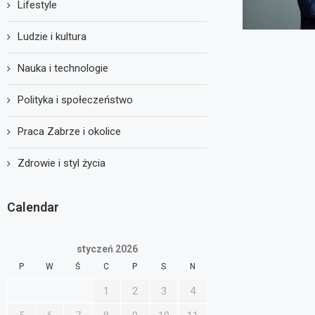
Lifestyle
Ludzie i kultura
Nauka i technologie
Polityka i społeczeństwo
Praca Zabrze i okolice
Zdrowie i styl życia
Calendar
styczeń 2026
P
W
Ś
C
P
S
N
1
2
3
4