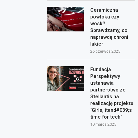
Ceramiczna
powłoka czy
wosk?
Sprawdzamy, co
naprawdę chroni
lakier
26 czerwca 2025
Fundacja
Perspektywy
ustanawia
partnerstwo ze
Stellantis na
realizację projektu
`Girls, itand#039;s
time for tech`
10 marca 2025