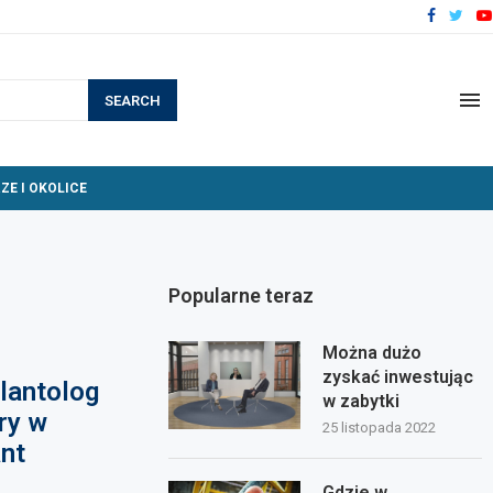
SEARCH
ZE I OKOLICE
Popularne teraz
Można dużo
zyskać inwestując
lantolog
w zabytki
ry w
25 listopada 2022
nt
Gdzie w