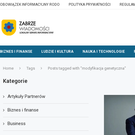
OBOWIĄZEK INFORMACYJNY RODO
POLITYKA PRYWATNOŚCI
REGULAM
BIZNES I FINANSE
LUDZIE I KULTURA
NAUKA I TECHNOLOGIE
Home
Tags
Posts tagged with "modyfikacja genetyczna"
Kategorie
Artykuły Partnerów
Biznes i finanse
Business