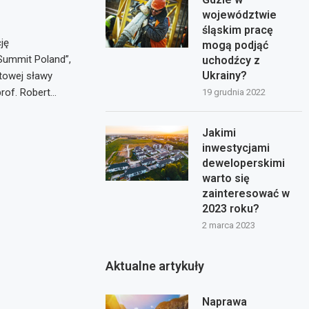
województwie
śląskim pracę
ję
mogą podjąć
 Summit Poland”,
uchodźcy z
Ukrainy?
towej sławy
prof. Robert…
19 grudnia 2022
Jakimi
inwestycjami
deweloperskimi
warto się
zainteresować w
2023 roku?
2 marca 2023
Aktualne artykuły
Naprawa