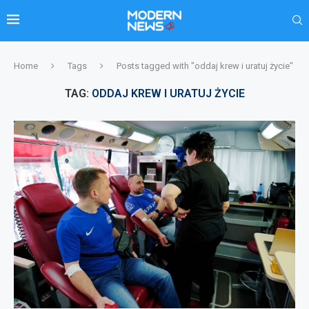
Home
Tags
Posts tagged with "oddaj krew i uratuj życie"
TAG:
ODDAJ KREW I URATUJ ŻYCIE