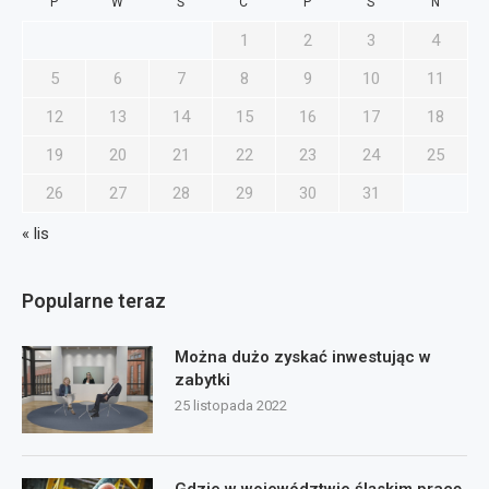
P
W
Ś
C
P
S
N
1
2
3
4
5
6
7
8
9
10
11
12
13
14
15
16
17
18
19
20
21
22
23
24
25
26
27
28
29
30
31
« lis
Popularne teraz
Można dużo zyskać inwestując w
zabytki
25 listopada 2022
Gdzie w województwie śląskim pracę