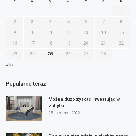
P
W
Ś
C
P
S
N
1
2
3
4
5
6
7
8
9
10
11
12
13
14
15
16
17
18
19
20
21
22
23
24
25
26
27
28
« lis
Popularne teraz
Można dużo zyskać inwestując w
zabytki
25 listopada 2022
Gdzie w województwie śląskim pracę