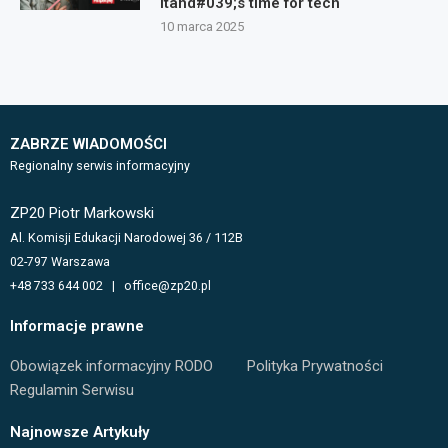
itand#039;s time for tech`
10 marca 2025
ZABRZE WIADOMOŚCI
Regionalny serwis informacyjny
ZP20 Piotr Markowski
Al. Komisji Edukacji Narodowej 36 / 112B
02-797 Warszawa
+48 733 644 002 | office@zp20.pl
Informacje prawne
Obowiązek informacyjny RODO
Polityka Prywatności
Regulamin Serwisu
Najnowsze Artykuły