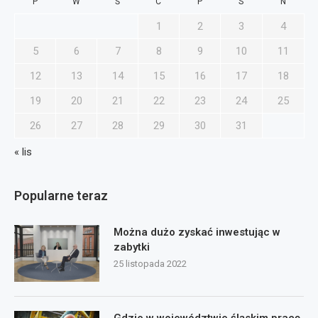
P
W
Ś
C
P
S
N
1
2
3
4
5
6
7
8
9
10
11
12
13
14
15
16
17
18
19
20
21
22
23
24
25
26
27
28
29
30
31
« lis
Popularne teraz
Można dużo zyskać inwestując w
zabytki
25 listopada 2022
Gdzie w województwie śląskim pracę