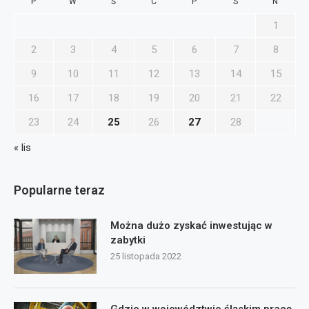
P
W
Ś
C
P
S
N
1
2
3
4
5
6
7
8
9
10
11
12
13
14
15
16
17
18
19
20
21
22
23
24
25
26
27
28
« lis
Popularne teraz
Można dużo zyskać inwestując w
zabytki
25 listopada 2022
Gdzie w województwie śląskim pracę